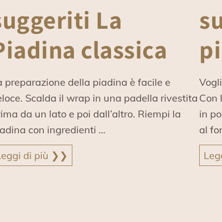
suggeriti La
su
Piadina classica
p
a preparazione della piadina è facile e
Vogli
loce. Scalda il wrap in una padella rivestita
Con l
ima da un lato e poi dall’altro. Riempi la
in po
iadina con ingredienti …
al fo
Leggi di più ❯❯
Leg