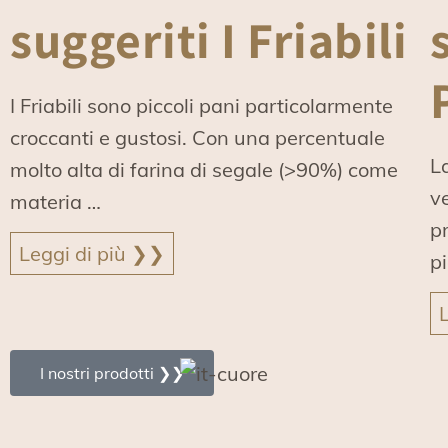
suggeriti I Friabili
I Friabili sono piccoli pani particolarmente
croccanti e gustosi. Con una percentuale
L
molto alta di farina di segale (>90%) come
ve
materia …
pr
Leggi di più ❯❯
p
I nostri prodotti ❯❯