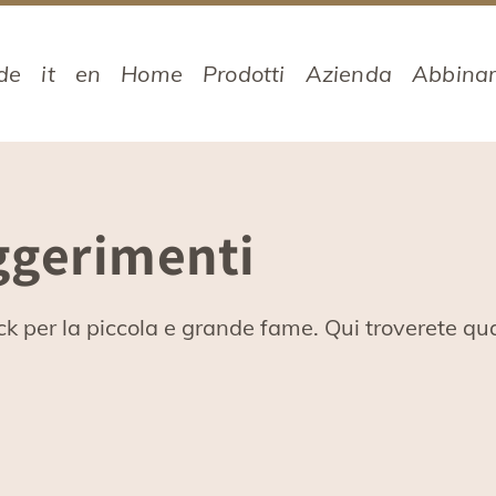
de
it
en
Home
Prodotti
Azienda
Abbinam
uggerimenti
nack per la piccola e grande fame. Qui troverete q