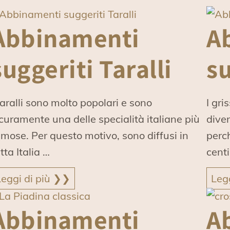
Abbinamenti
A
suggeriti Taralli
su
taralli sono molto popolari e sono
I gris
icuramente una delle specialità italiane più
dive
amose. Per questo motivo, sono diffusi in
perch
tta Italia …
cent
Leggi di più ❯❯
Leg
Abbinamenti
A