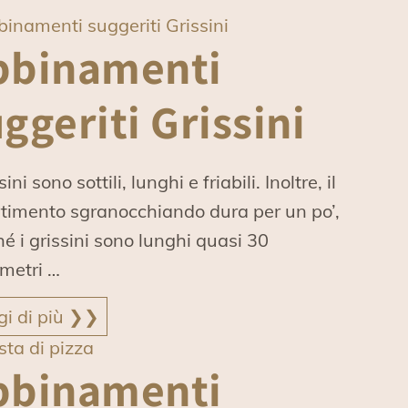
bbinamenti
ggeriti Grissini
sini sono sottili, lunghi e friabili. Inoltre, il
rtimento sgranocchiando dura per un po’,
é i grissini sono lunghi quasi 30
imetri …
gi di più ❯❯
bbinamenti