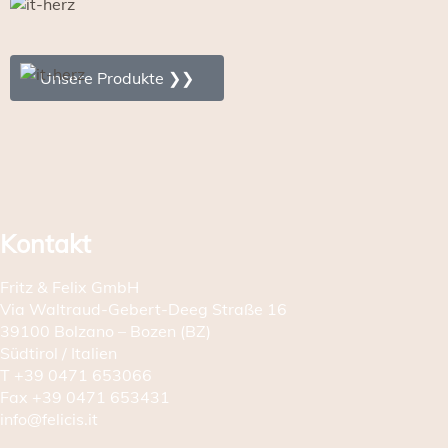
Unsere Produkte ❯❯
Kontakt
Fritz & Felix GmbH
Via Waltraud-Gebert-Deeg Straße 16
39100 Bolzano – Bozen (BZ)
Südtirol / Italien
T
+39 0471 653066
Fax
+39 0471 653431
info@felicis.it